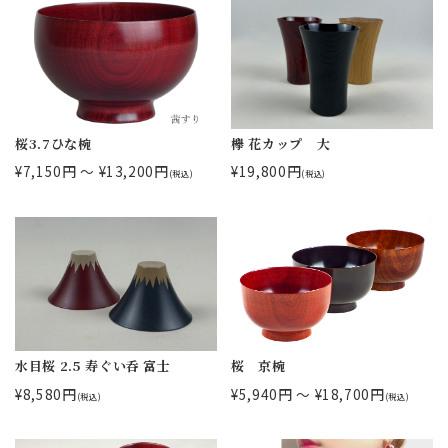
桜3.7ひな椀
欅 花カップ 大
¥7,150円 ～ ¥13,200円
¥19,800円
(税込)
(税込)
水目桜 2.5 寿ぐい呑 富士
桜 京椀
¥8,580円
¥5,940円 ～ ¥18,700円
(税込)
(税込)