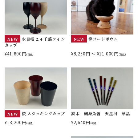
NEW
水目桜 2.4 千筋ワイン
NEW
欅フードボウル
カップ
¥41,800円
¥8,250円 ～ ¥11,000円
(税込)
(税込)
NEW
桜 スタッキングカップ
鉄木 細身角箸 天星河 単品
¥13,200円
¥2,640円
(税込)
(税込)