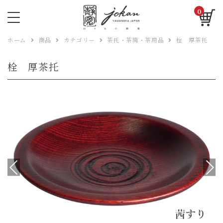
0
ホーム
商品
カテゴリー
茶托・茶筒・茶用品
栓 厚茶托
栓 厚茶托