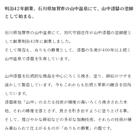
明治42年創業、石川県加賀市の山中温泉にて、山中漆器の塗師
として始まる。
石川県加賀市の山中温泉にて、初代守田庄作が山中漆器の塗師屋と
して創業明治42年に創業しました。
そして現在も、ぬりもの静寛として、漆器の生産が400年以上続く
山中温泉で漆器を生産しています。
山中漆器を伝統的な商品を中心にろくろ挽き、塗り、蒔絵のワザを
活かして製造しています。今もこれからも伝統と革新の融合を目指
しています。
漆器産地「山中」の主たる技術が精度の高いろくろ挽きされた木
地、それの精度を落とさず、良さを引き出すように塗り上げる事。
そして、煌びやかな蒔絵などの多彩な加飾技術。それらの技術が積
み重ねられて仕上がるものが「ぬりもの静寛」の器です。