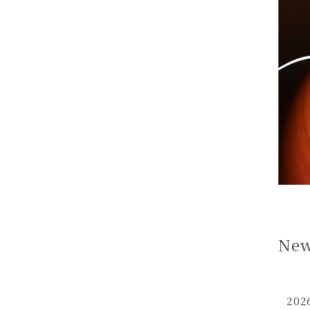
New
202