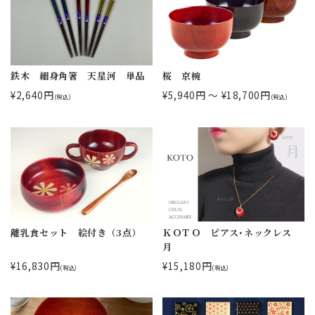
鉄木 細身角箸 天星河 単品
桜 京椀
¥2,640円
¥5,940円 ～ ¥18,700円
(税込)
(税込)
離乳食セット 絵付き（3点）
ＫＯＴＯ ピアス･ネックレス
月
¥16,830円
¥15,180円
(税込)
(税込)