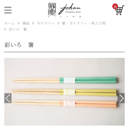
0
ホーム
商品
カテゴリー
箸・カトラリー・卓上小物
彩いろ 箸
彩いろ 箸