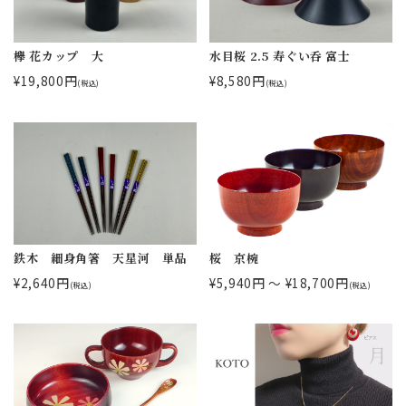
欅 花カップ 大
水目桜 2.5 寿ぐい呑 富士
¥19,800円
¥8,580円
(税込)
(税込)
鉄木 細身角箸 天星河 単品
桜 京椀
¥2,640円
¥5,940円 ～ ¥18,700円
(税込)
(税込)