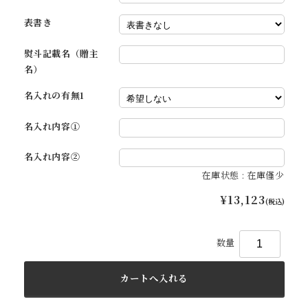
表書き
熨斗記載名（贈主
名）
名入れの有無1
名入れ内容①
名入れ内容②
在庫状態 : 在庫僅少
¥13,123
(税込)
数量