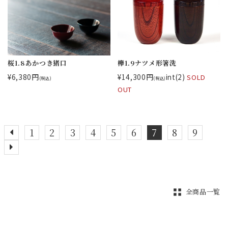
桜1.8あかつき猪口
欅1.9ナツメ形箸洗
¥6,380円
¥14,300円
int(2)
SOLD
(税込)
(税込)
OUT
1
2
3
4
5
6
7
8
9
全商品一覧