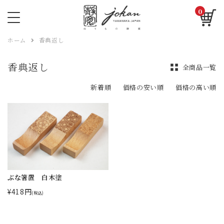
0
ホーム
香典返し
香典返し
全商品一覧
新着順
価格の安い順
価格の高い順
ぶな箸置 白木塗
¥418円
(税込)