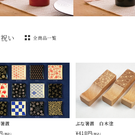
職祝い
全商品一覧
ん箸置
ぶな箸置 白木塗
円
¥418円
(税込)
(税込)