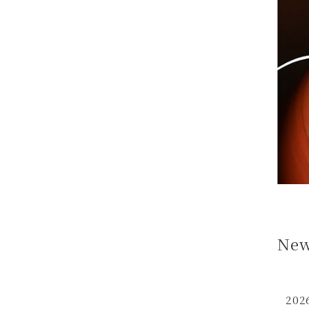
New
202